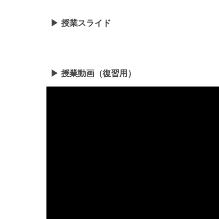
▶ 授業
スライド
▶ 授業動画（復習用）